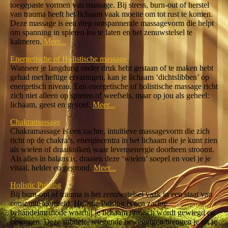
toegepaste vormen van massage. Bij stress, burn-out of herstel
van trauma heeft het lichaam vaak moeite om tot rust te komen.
Deze massage is een diep ontspannende massagevorm die helpt
om spanning in spieren los te laten en het zenuwstelsel te
kalmeren.
Meer...
Energetische of Holistische massage
Wanneer je langdurig onder druk hebt gestaan of te maken hebt
gehad met heftige ervaringen, kan je lichaam ‘dichtslibben’ op
energetisch niveau. Een energetische of holistische massage richt
zich niet alleen op spieren of weefsels, maar op jou als geheel:
lichaam, geest en gevoel.
Meer...
Chakramassage
Chakramassage is een zachte, intuïtieve massagevorm die zich
richt op de chakra’s, energiecentra in het lichaam die je kunt zien
als wielen of draaikolken waar levensenergie doorheen stroomt.
Als alles in balans is, draaien deze ‘wielen’ soepel en voel je je
vitaal, helder en gegrond.
Meer...
Holistic Pulsing
Bij burn-out of trauma is het zenuwstelsel vaak in een staat van
constante alertheid. Holistic Pulsing is een zachte
behandelmethode waarbij je lichaam ritmisch wordt gewiegd en
bewogen. Deze subtiele, wiegende bewegingen brengen je uit je