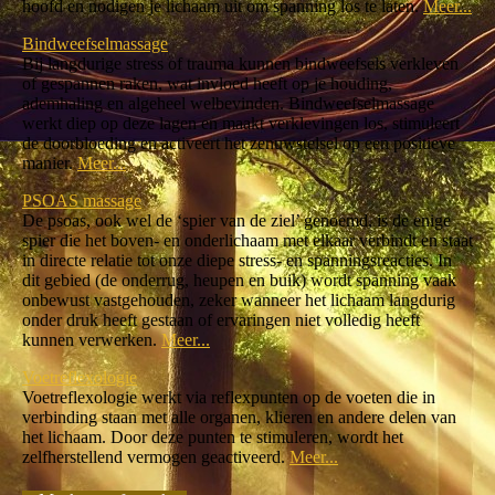
hoofd en nodigen je lichaam uit om spanning los te laten.
Meer...
Bindweefselmassage
Bij langdurige stress of trauma kunnen bindweefsels verkleven
of gespannen raken, wat invloed heeft op je houding,
ademhaling en algeheel welbevinden. Bindweefselmassage
werkt diep op deze lagen en maakt verklevingen los, stimuleert
de doorbloeding en activeert het zenuwstelsel op een positieve
manier.
Meer...
PSOAS massage
De psoas, ook wel de ‘spier van de ziel’ genoemd, is de enige
spier die het boven- en onderlichaam met elkaar verbindt en staat
in directe relatie tot onze diepe stress- en spanningsreacties. In
dit gebied (de onderrug, heupen en buik) wordt spanning vaak
onbewust vastgehouden, zeker wanneer het lichaam langdurig
onder druk heeft gestaan of ervaringen niet volledig heeft
kunnen verwerken.
Meer...
Voetreflexologie
Voetreflexologie werkt via reflexpunten op de voeten die in
verbinding staan met alle organen, klieren en andere delen van
het lichaam. Door deze punten te stimuleren, wordt het
zelfherstellend vermogen geactiveerd.
Meer...