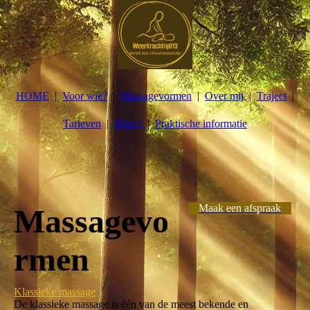
HOME
Voor wie?
Massagevormen
Over mij
Traject
Tarieven
Blog's
Praktische informatie
Maak een afspraak
Massagevo
rmen
Klassieke massage
De klassieke massage is één van de meest bekende en